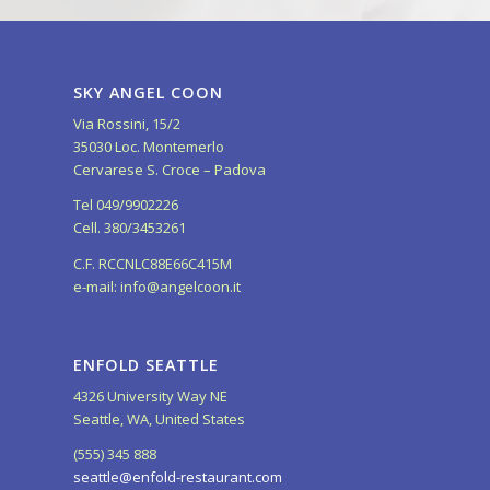
SKY ANGEL COON
Via Rossini, 15/2
35030 Loc. Montemerlo
Cervarese S. Croce – Padova
Tel 049/9902226
Cell. 380/3453261
C.F. RCCNLC88E66C415M
e-mail: info@angelcoon.it
ENFOLD SEATTLE
4326 University Way NE
Seattle, WA, United States
(555) 345 888
seattle@enfold-restaurant.com