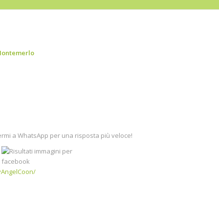
. Montemerlo
rmi a WhatsApp per una risposta più veloce!
a
yAngelCoon/