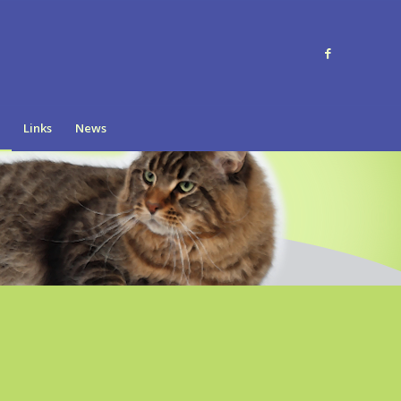
Links
News